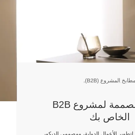
طابخ المشروع (B2B).
مطابخ مصممة لمشروع B2B
الخاص بك
تطوير الأعمال الدولية، ومصممي الديكور