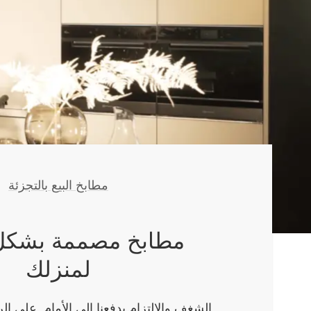
link_اكتشف تجارة التجزئة
مطابخ البيع بالتجزئة
مطابخ مصممة بشكل 
لمنزلك
الشغف والالتزام يدفعنا إلى الأمام. على ال