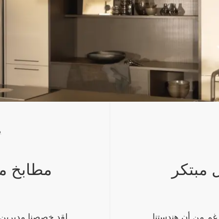
link_استكشاف المشاريع (B2B)
م
مبتكر
رغم من أن هندستنا
لقد خصصنا مديرين ل