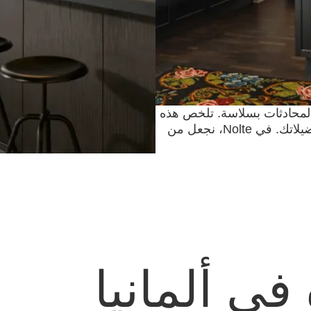
لمحادثات بسلاسة. تلخص هذه
المساحة أسلوب حياتك وتعكس حقًا ذوقك وتفضيلاتك. في Nolte، نجعل من
في ألمانيا