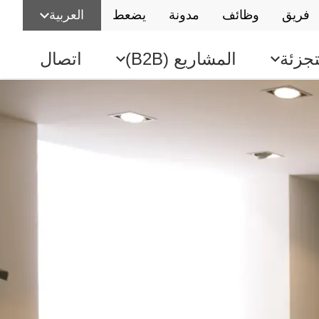
فريق
وظائف
مدونة
يضعط
العربية
تجزئة
المشاريع (B2B)
اتصال